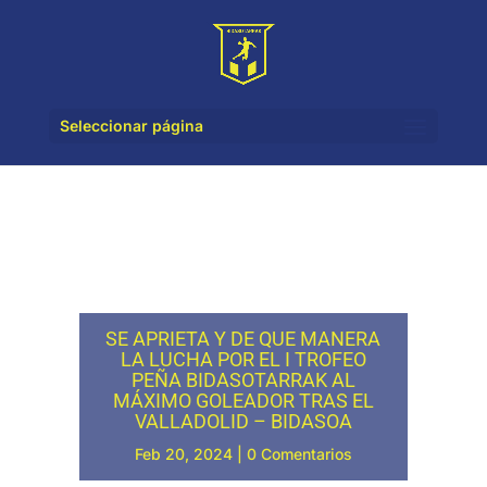
Seleccionar página
SE APRIETA Y DE QUE MANERA
LA LUCHA POR EL I TROFEO
PEÑA BIDASOTARRAK AL
MÁXIMO GOLEADOR TRAS EL
VALLADOLID – BIDASOA
Feb 20, 2024
|
0 Comentarios